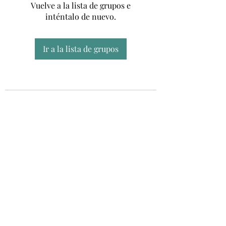
Vuelve a la lista de grupos e
inténtalo de nuevo.
Ir a la lista de grupos
Unidad CSUR de Esclerosis Múltiple
UEMAC
Hospital Virgen Macarena, Sevilla