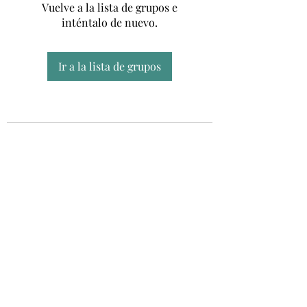
Vuelve a la lista de grupos e
inténtalo de nuevo.
Ir a la lista de grupos
Unidad CSUR de Esclerosis Múltiple
UEMAC
Hospital Virgen Macarena, Sevilla