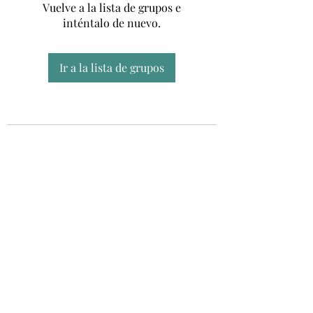
Vuelve a la lista de grupos e
inténtalo de nuevo.
Ir a la lista de grupos
Unidad CSUR de Esclerosis Múltiple
UEMAC
Hospital Virgen Macarena, Sevilla