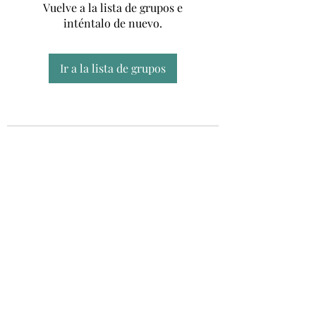
Vuelve a la lista de grupos e
inténtalo de nuevo.
Ir a la lista de grupos
Unidad CSUR de Esclerosis Múltiple
UEMAC
Hospital Virgen Macarena, Sevilla