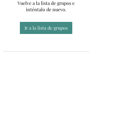
Vuelve a la lista de grupos e
inténtalo de nuevo.
Ir a la lista de grupos
Unidad CSUR de Esclerosis Múltiple
UEMAC
Hospital Virgen Macarena, Sevilla