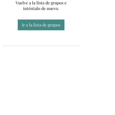
Vuelve a la lista de grupos e
inténtalo de nuevo.
Ir a la lista de grupos
Unidad CSUR de Esclerosis Múltiple
UEMAC
Hospital Virgen Macarena, Sevilla