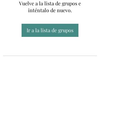
Vuelve a la lista de grupos e
inténtalo de nuevo.
Ir a la lista de grupos
Unidad CSUR de Esclerosis Múltiple
UEMAC
Hospital Virgen Macarena, Sevilla