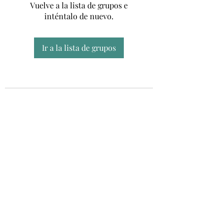
Vuelve a la lista de grupos e
inténtalo de nuevo.
Ir a la lista de grupos
Unidad CSUR de Esclerosis Múltiple
UEMAC
Hospital Virgen Macarena, Sevilla