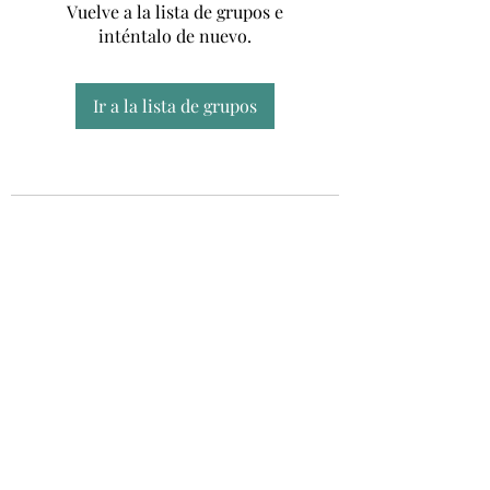
Vuelve a la lista de grupos e
inténtalo de nuevo.
Ir a la lista de grupos
Unidad CSUR de Esclerosis Múltiple
UEMAC
Hospital Virgen Macarena, Sevilla