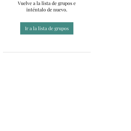
Vuelve a la lista de grupos e
inténtalo de nuevo.
Ir a la lista de grupos
Unidad CSUR de Esclerosis Múltiple
UEMAC
Hospital Virgen Macarena, Sevilla