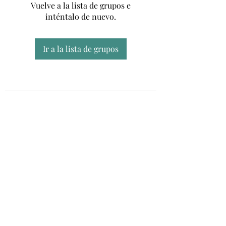
Vuelve a la lista de grupos e
inténtalo de nuevo.
Ir a la lista de grupos
Unidad CSUR de Esclerosis Múltiple
UEMAC
Hospital Virgen Macarena, Sevilla