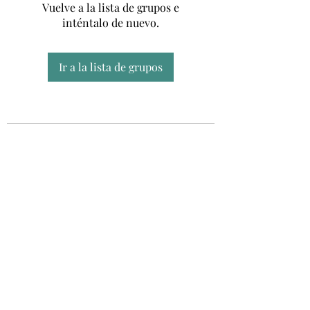
Vuelve a la lista de grupos e
inténtalo de nuevo.
Ir a la lista de grupos
Unidad CSUR de Esclerosis Múltiple
UEMAC
Hospital Virgen Macarena, Sevilla