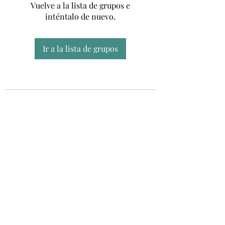
Vuelve a la lista de grupos e
inténtalo de nuevo.
Ir a la lista de grupos
Unidad CSUR de Esclerosis Múltiple
UEMAC
Hospital Virgen Macarena, Sevilla