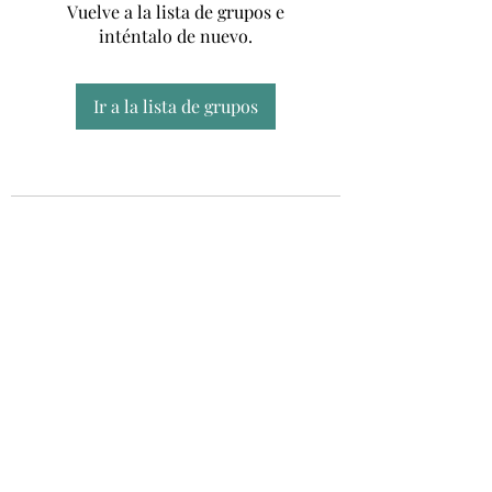
Vuelve a la lista de grupos e
inténtalo de nuevo.
Ir a la lista de grupos
Unidad CSUR de Esclerosis Múltiple
UEMAC
Hospital Virgen Macarena, Sevilla