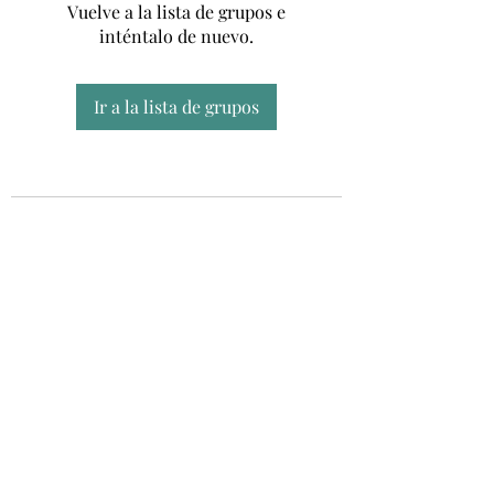
Vuelve a la lista de grupos e
inténtalo de nuevo.
Ir a la lista de grupos
Unidad CSUR de Esclerosis Múltiple
UEMAC
Hospital Virgen Macarena, Sevilla