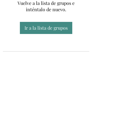
Vuelve a la lista de grupos e
inténtalo de nuevo.
Ir a la lista de grupos
Unidad CSUR de Esclerosis Múltiple
UEMAC
Hospital Virgen Macarena, Sevilla