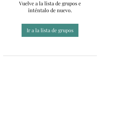
Vuelve a la lista de grupos e
inténtalo de nuevo.
Ir a la lista de grupos
Unidad CSUR de Esclerosis Múltiple
UEMAC
Hospital Virgen Macarena, Sevilla