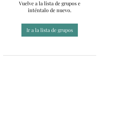
Vuelve a la lista de grupos e
inténtalo de nuevo.
Ir a la lista de grupos
Unidad CSUR de Esclerosis Múltiple
UEMAC
Hospital Virgen Macarena, Sevilla