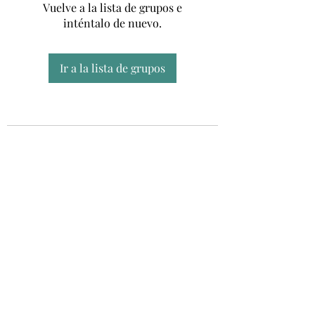
Vuelve a la lista de grupos e
inténtalo de nuevo.
Ir a la lista de grupos
Unidad CSUR de Esclerosis Múltiple
UEMAC
Hospital Virgen Macarena, Sevilla