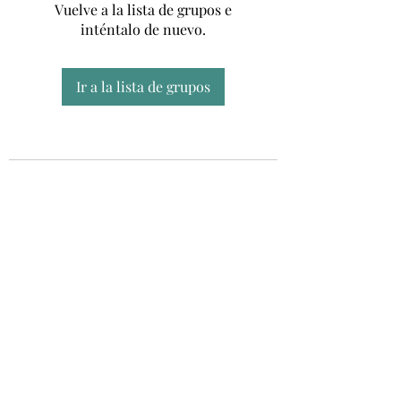
Vuelve a la lista de grupos e
inténtalo de nuevo.
Ir a la lista de grupos
Unidad CSUR de Esclerosis Múltiple
UEMAC
Hospital Virgen Macarena, Sevilla