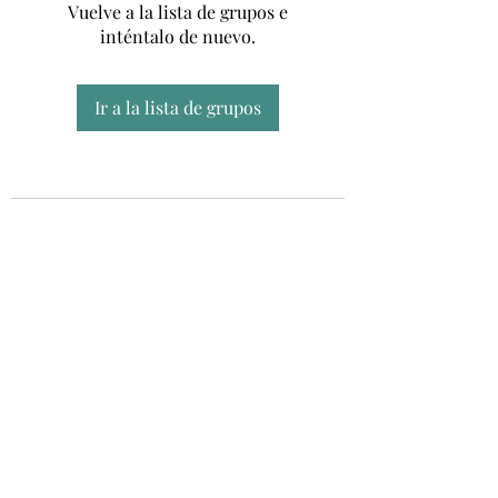
Vuelve a la lista de grupos e
inténtalo de nuevo.
Ir a la lista de grupos
Unidad CSUR de Esclerosis Múltiple
UEMAC
Hospital Virgen Macarena, Sevilla