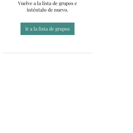
Vuelve a la lista de grupos e
inténtalo de nuevo.
Ir a la lista de grupos
Unidad CSUR de Esclerosis Múltiple
UEMAC
Hospital Virgen Macarena, Sevilla