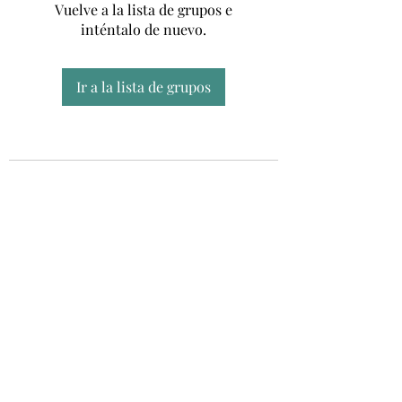
Vuelve a la lista de grupos e
inténtalo de nuevo.
Ir a la lista de grupos
Unidad CSUR de Esclerosis Múltiple
UEMAC
Hospital Virgen Macarena, Sevilla