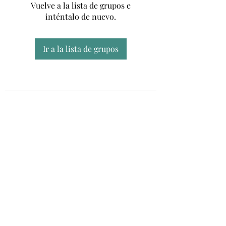
Vuelve a la lista de grupos e
inténtalo de nuevo.
Ir a la lista de grupos
Unidad CSUR de Esclerosis Múltiple
UEMAC
Hospital Virgen Macarena, Sevilla