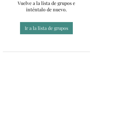
Vuelve a la lista de grupos e
inténtalo de nuevo.
Ir a la lista de grupos
Unidad CSUR de Esclerosis Múltiple
UEMAC
Hospital Virgen Macarena, Sevilla