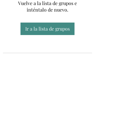
Vuelve a la lista de grupos e
inténtalo de nuevo.
Ir a la lista de grupos
Unidad CSUR de Esclerosis Múltiple
UEMAC
Hospital Virgen Macarena, Sevilla