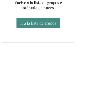
Vuelve a la lista de grupos e
inténtalo de nuevo.
Ir a la lista de grupos
Unidad CSUR de Esclerosis Múltiple
UEMAC
Hospital Virgen Macarena, Sevilla