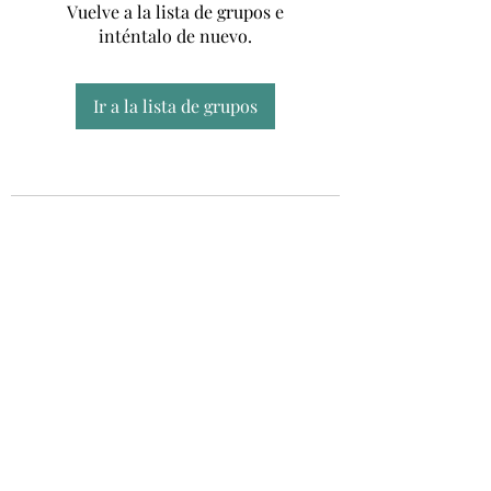
Vuelve a la lista de grupos e
inténtalo de nuevo.
Ir a la lista de grupos
Unidad CSUR de Esclerosis Múltiple
UEMAC
Hospital Virgen Macarena, Sevilla