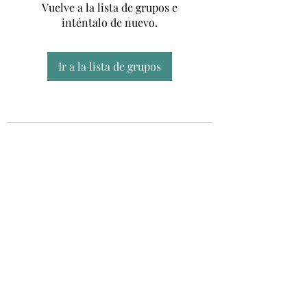
Vuelve a la lista de grupos e
inténtalo de nuevo.
Ir a la lista de grupos
Unidad CSUR de Esclerosis Múltiple
UEMAC
Hospital Virgen Macarena, Sevilla