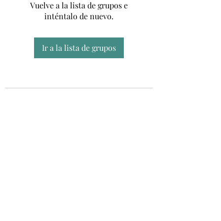
Vuelve a la lista de grupos e
inténtalo de nuevo.
Ir a la lista de grupos
Unidad CSUR de Esclerosis Múltiple
UEMAC
Hospital Virgen Macarena, Sevilla