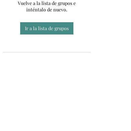
Vuelve a la lista de grupos e
inténtalo de nuevo.
Ir a la lista de grupos
Unidad CSUR de Esclerosis Múltiple
UEMAC
Hospital Virgen Macarena, Sevilla