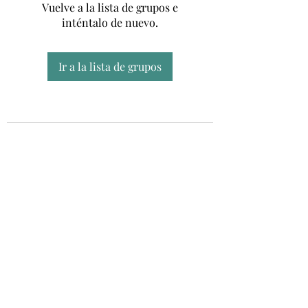
Vuelve a la lista de grupos e
inténtalo de nuevo.
Ir a la lista de grupos
Unidad CSUR de Esclerosis Múltiple
UEMAC
Hospital Virgen Macarena, Sevilla