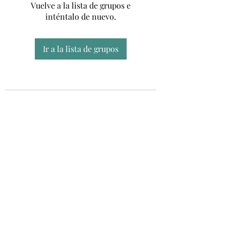
Vuelve a la lista de grupos e
inténtalo de nuevo.
Ir a la lista de grupos
Unidad CSUR de Esclerosis Múltiple
UEMAC
Hospital Virgen Macarena, Sevilla