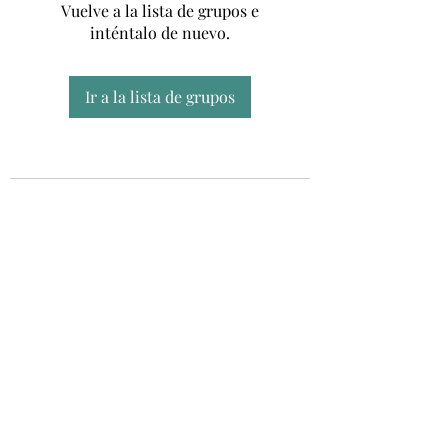
Vuelve a la lista de grupos e
inténtalo de nuevo.
Ir a la lista de grupos
Unidad CSUR de Esclerosis Múltiple
UEMAC
Hospital Virgen Macarena, Sevilla