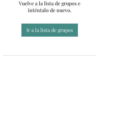
Vuelve a la lista de grupos e
inténtalo de nuevo.
Ir a la lista de grupos
Unidad CSUR de Esclerosis Múltiple
UEMAC
Hospital Virgen Macarena, Sevilla