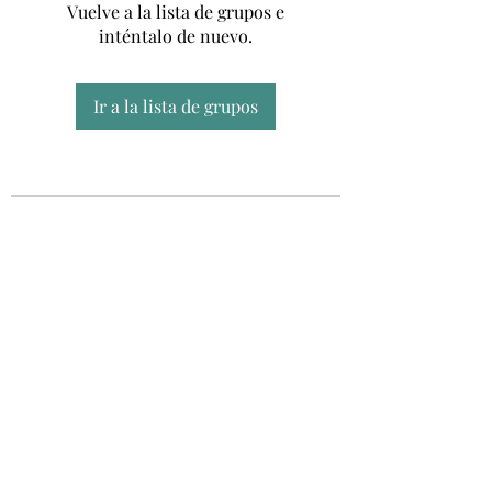
Vuelve a la lista de grupos e
inténtalo de nuevo.
Ir a la lista de grupos
Unidad CSUR de Esclerosis Múltiple
UEMAC
Hospital Virgen Macarena, Sevilla