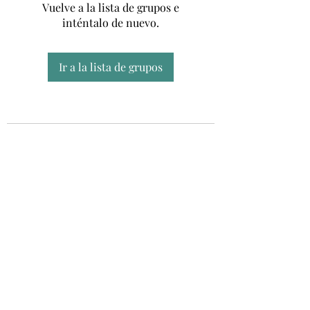
Vuelve a la lista de grupos e
inténtalo de nuevo.
Ir a la lista de grupos
Unidad CSUR de Esclerosis Múltiple
UEMAC
Hospital Virgen Macarena, Sevilla