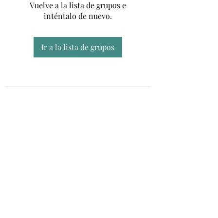
Vuelve a la lista de grupos e
inténtalo de nuevo.
Ir a la lista de grupos
Unidad CSUR de Esclerosis Múltiple
UEMAC
Hospital Virgen Macarena, Sevilla