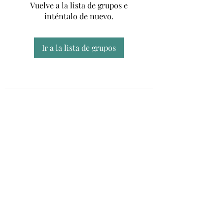
Vuelve a la lista de grupos e
inténtalo de nuevo.
Ir a la lista de grupos
Unidad CSUR de Esclerosis Múltiple
UEMAC
Hospital Virgen Macarena, Sevilla