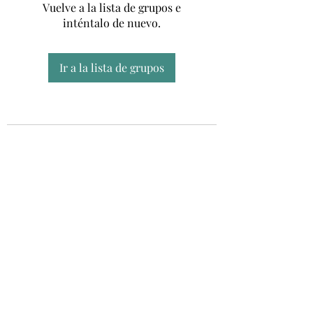
Vuelve a la lista de grupos e
inténtalo de nuevo.
Ir a la lista de grupos
Unidad CSUR de Esclerosis Múltiple
UEMAC
Hospital Virgen Macarena, Sevilla