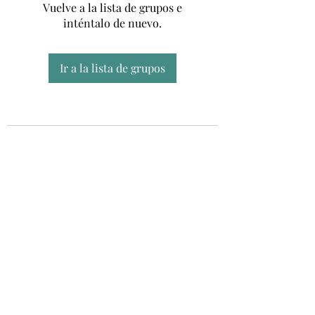
Vuelve a la lista de grupos e
inténtalo de nuevo.
Ir a la lista de grupos
Unidad CSUR de Esclerosis Múltiple
UEMAC
Hospital Virgen Macarena, Sevilla