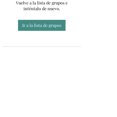
Vuelve a la lista de grupos e
inténtalo de nuevo.
Ir a la lista de grupos
Unidad CSUR de Esclerosis Múltiple
UEMAC
Hospital Virgen Macarena, Sevilla