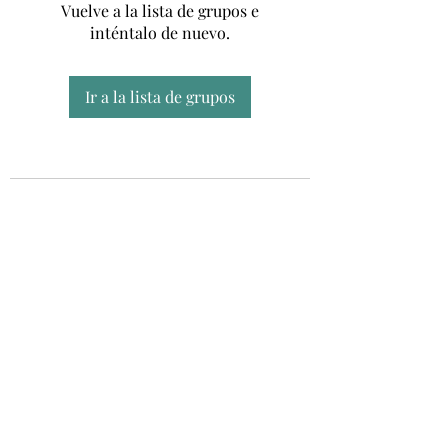
Vuelve a la lista de grupos e
inténtalo de nuevo.
Ir a la lista de grupos
Unidad CSUR de Esclerosis Múltiple
UEMAC
Hospital Virgen Macarena, Sevilla