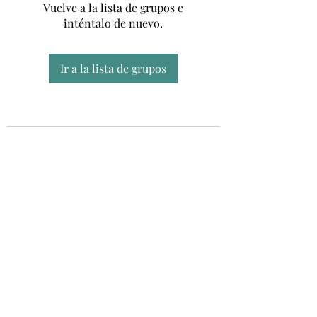
Vuelve a la lista de grupos e
inténtalo de nuevo.
Ir a la lista de grupos
Unidad CSUR de Esclerosis Múltiple
UEMAC
Hospital Virgen Macarena, Sevilla