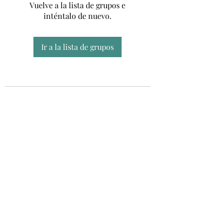
Vuelve a la lista de grupos e
inténtalo de nuevo.
Ir a la lista de grupos
Unidad CSUR de Esclerosis Múltiple
UEMAC
Hospital Virgen Macarena, Sevilla