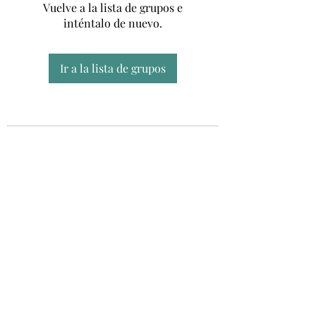
Vuelve a la lista de grupos e
inténtalo de nuevo.
Ir a la lista de grupos
Unidad CSUR de Esclerosis Múltiple
UEMAC
Hospital Virgen Macarena, Sevilla