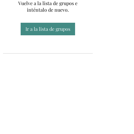
Vuelve a la lista de grupos e
inténtalo de nuevo.
Ir a la lista de grupos
Unidad CSUR de Esclerosis Múltiple
UEMAC
Hospital Virgen Macarena, Sevilla