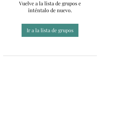
Vuelve a la lista de grupos e
inténtalo de nuevo.
Ir a la lista de grupos
Unidad CSUR de Esclerosis Múltiple
UEMAC
Hospital Virgen Macarena, Sevilla