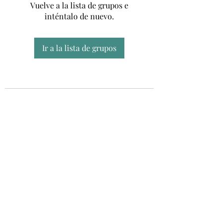
Vuelve a la lista de grupos e
inténtalo de nuevo.
Ir a la lista de grupos
Unidad CSUR de Esclerosis Múltiple
UEMAC
Hospital Virgen Macarena, Sevilla