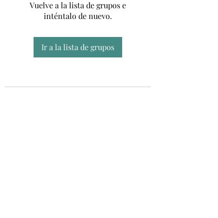
Vuelve a la lista de grupos e
inténtalo de nuevo.
Ir a la lista de grupos
Unidad CSUR de Esclerosis Múltiple
UEMAC
Hospital Virgen Macarena, Sevilla